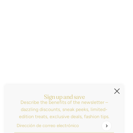
Subscribe
Sign up for the latest news, sales and be the
first to know about our new arrivals!
Dirección de correo electrónico
Este sitio está protegido por hCaptcha y se aplican
l
Sign up and save
Describe the benefits of the newsletter –
dazzling discounts, sneak peeks, limited-
edition treats, exclusive deals, fashion tips.
Dirección de correo electrónico
Este sitio está protegido por hCaptcha y se aplican
la P