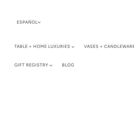
SELECTOR DE IDIOMA
ESPAÑOL
TABLE + HOME LUXURIES
VASES + CANDLEWAR
GIFT REGISTRY
BLOG