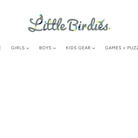
E
GIRLS
BOYS
KIDS GEAR
GAMES + PUZ